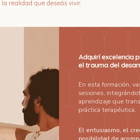
a realidad que deseás vivir.
Adquirí excelencia p
el trauma del desarr
En esta formación, va
sesiones, integrándo
aprendizaje que trans
práctica terapéutica.
El entusiasmo, el cre
posibilidad de acom