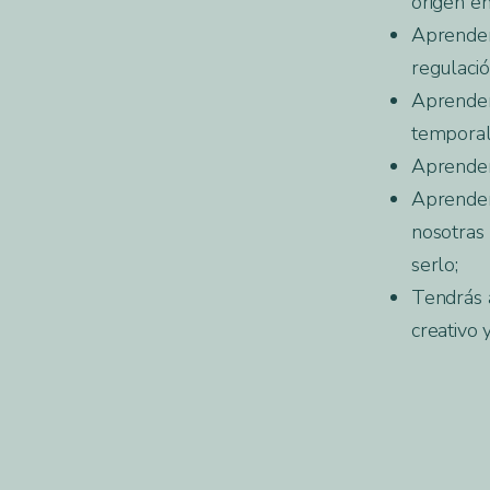
origen en
Aprender
regulació
Aprenderá
temporal
Aprenderá
Aprenderá
nosotras
serlo;
Tendrás a
creativo y