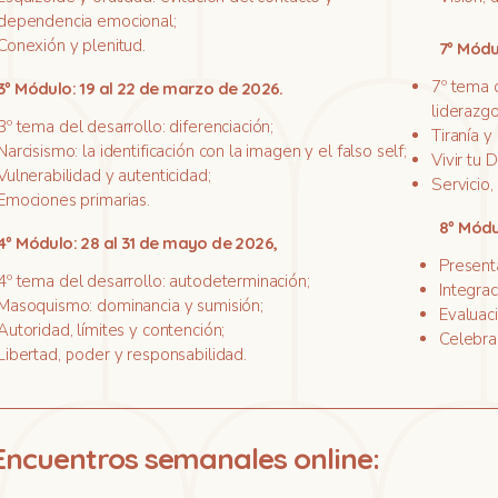
dependencia emocional;
Conexión y plenitud.
7º Módu
7º tema d
3º Módulo: 19 al 22 de marzo de 2026.
liderazgo
3º tema del desarrollo: diferenciación;
Tiranía y
Narcisismo: la identificación con la imagen y el falso self;
Vivir tu 
Vulnerabilidad y autenticidad;
Servicio,
Emociones primarias.
8º Módu
4º Módulo: 28 al 31 de mayo de 2026,
Present
4º tema del desarrollo: autodeterminación;
Integrac
Masoquismo: dominancia y sumisión;
Evaluaci
Autoridad, límites y contención;
Celebrac
Libertad, poder y responsabilidad.
Encuentros semanales online: