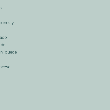
o-
;
uiones y
cado;
 de
 ni puede
roceso