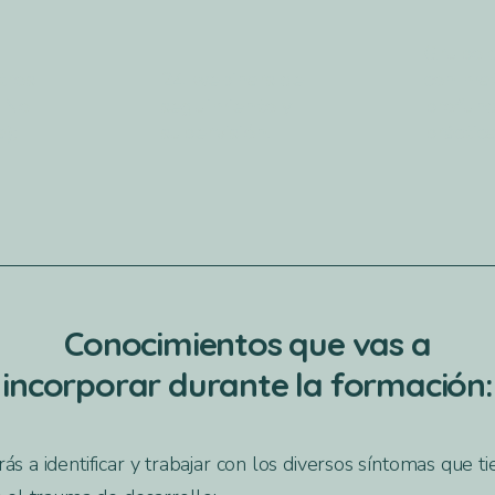
Grupo 
tros
24 webinars de
con mat
. No
seguimiento y
profund
);
supervisión.
práctica
Conocimientos que vas a
incorporar durante la formación:
s a identificar y trabajar con los diversos síntomas que t