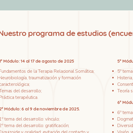
Nuestro programa de estudios (encuen
1º Módulo: 14 al 17 de agosto de 2025
5º Módu
Fundamentos de la Terapia Relacional Somática;
5º tema 
Neurobiología, traumatización y formación
Histeria
caracterológica;
Consent
Temas del desarrollo;
Teoría s
Práctica terapéutica.
6º Módu
2º Módulo: 6 al 9 de noviembre de 2025.
6º tema 
1º tema del desarrollo: vínculo;
Dogmatis
2º tema del desarrollo: gratificación;
Diversi
Esquizoide y oralidad: evitación del contacto y
Visión,