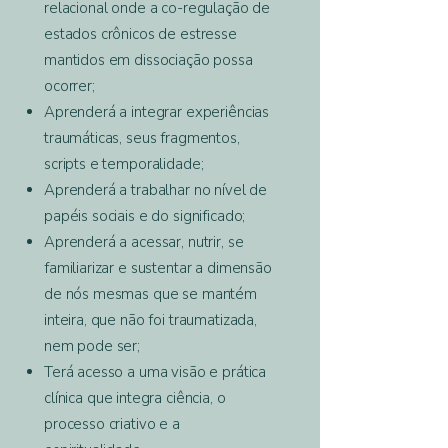
relacional onde a co-regulação de
estados crônicos de estresse
mantidos em dissociação possa
ocorrer;
Aprenderá a integrar experiências
traumáticas, seus fragmentos,
scripts e temporalidade;
Aprenderá a trabalhar no nível de
papéis sociais e do significado;
Aprenderá a acessar, nutrir, se
familiarizar e sustentar a dimensão
de nós mesmas que se mantém
inteira, que não foi traumatizada,
nem pode ser;
Terá acesso a uma visão e prática
clínica que integra ciência, o
processo criativo e a