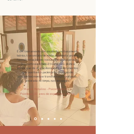
É um treinamento com excelente embasamento
teórico, transmitido de modo acessível e prático,
fazendo relação com nossa experiência pessoal.
Sua particularidade é trazer uma prática
clínica que dá ao psicoterapeuta instrumentos
que auxiliam o paciente no processo de
autoconhecimento e transformação profunda,
ancorada no corpo, nas sensações.
Marise Pedalino - Psicomotricista e
Psicóloga. 33 anos de experiência clínica.