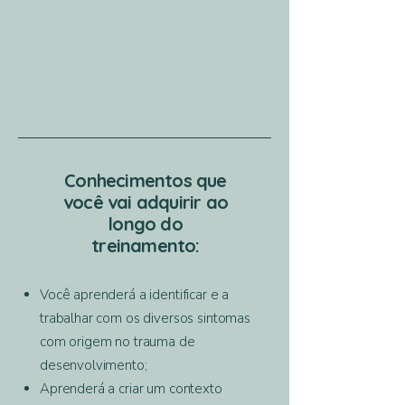
Grupo de estudos e
materiais didáticos
de aprofundamento
na prática clínica;
Conhecimentos que
você vai adquirir ao
longo do
treinamento:
Você aprenderá a identificar e a
trabalhar com os diversos sintomas
com origem no trauma de
desenvolvimento;
Aprenderá a criar um contexto