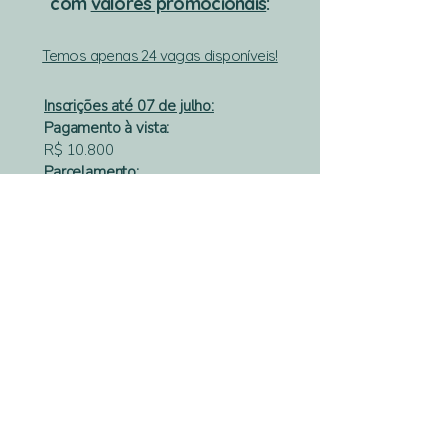
com
valores promocionais
:
Temos apenas 24 vagas disponíveis!
Inscrições até 07 de julho:
Pagamento à vista:
R$ 10.800
Parcelamento:
5x de R$ 2.400 (total: R$ 12.000)
10x de R$ 1.300 (total: R$ 13.000)
20x de R$ 700 (total: R$ 14.000)
Inscrições a partir de 08 de julho:
Pagamento à vista:
R$ 12.000
Parcelamento:
5x de R$ 2.600 (total: R$ 13.000)
10x de R$ 1.400 (total: R$ 14.000)
20x de R$ 750 (total: R$ 15.000)